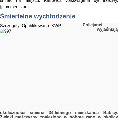
śmierć na miejscu. Kierowca volkswagena był trzeźwy.
{jcomments on}
Śmiertelne wychłodzenie
Policjanci
Szczegóły
Opublikowano
KWP
wyjaśniają
okoliczności śmierci 34-letniego mieszkańca Babicy.
Zwłoki mężczyzny znaleziono w sobotę rano w okolicy