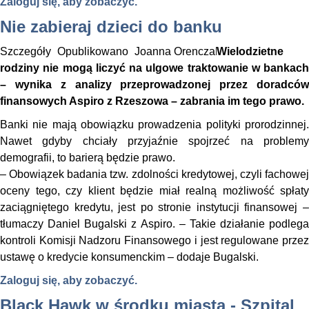
Zaloguj się, aby zobaczyć.
Nie zabieraj dzieci do banku
Szczegóły
Opublikowano
Joanna Orenczak
Wielodzietne
rodziny nie mogą liczyć na ulgowe traktowanie w bankach
– wynika z analizy przeprowadzonej przez doradców
finansowych Aspiro z Rzeszowa – zabrania im tego prawo.
Banki nie mają obowiązku prowadzenia polityki prorodzinnej.
Nawet gdyby chciały przyjaźnie spojrzeć na problemy
demografii, to barierą będzie prawo.
– Obowiązek badania tzw. zdolności kredytowej, czyli fachowej
oceny tego, czy klient będzie miał realną możliwość spłaty
zaciągniętego kredytu, jest po stronie instytucji finansowej –
tłumaczy Daniel Bugalski z Aspiro. – Takie działanie podlega
kontroli Komisji Nadzoru Finansowego i jest regulowane przez
ustawę o kredycie konsumenckim – dodaje Bugalski.
Zaloguj się, aby zobaczyć.
Black Hawk w środku miasta - Szpital