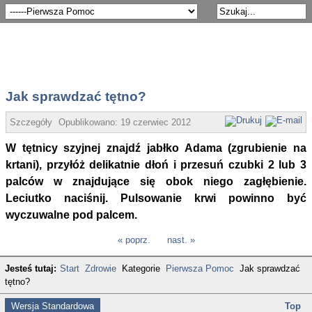
Jak sprawdzać tętno?
Szczegóły
Opublikowano:
19 czerwiec 2012
W tętnicy szyjnej znajdź jabłko Adama (zgrubienie na
krtani), przyłóż delikatnie dłoń i przesuń czubki 2 lub 3
palców w znajdujące się obok niego zagłębienie.
Leciutko naciśnij. Pulsowanie krwi powinno być
wyczuwalne pod palcem.
« poprz.
nast. »
Jesteś tutaj:
Start
Zdrowie
Kategorie
Pierwsza Pomoc
Jak sprawdzać
tętno?
Wersja Standardowa
Top