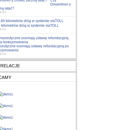
Czy
Dreamliner-y
ną latać?
3-13
 kilometrów dróg w systemie viaTOLL
3-13
ceutyczne oceniają ustawę refundacyjną po
nkcjonowania
3-13
 RELACJE
CAMY