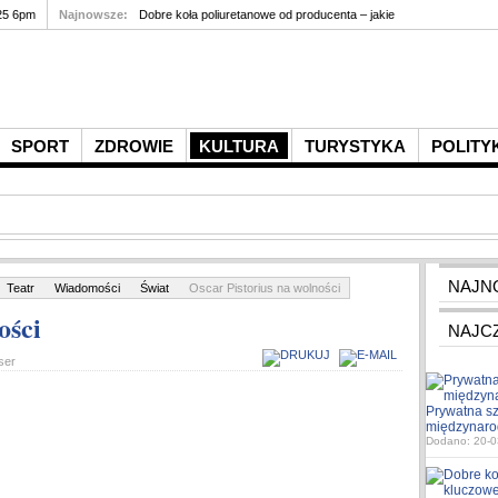
25 6pm
Najnowsze:
Dobre koła poliuretanowe od producenta – jakie
SPORT
ZDROWIE
KULTURA
TURYSTYKA
POLITY
NAJN
Teatr
Wiadomości
Świat
Oscar Pistorius na wolności
ości
NAJC
ser
Prywatna sz
międzynaro
Dodano: 20-0