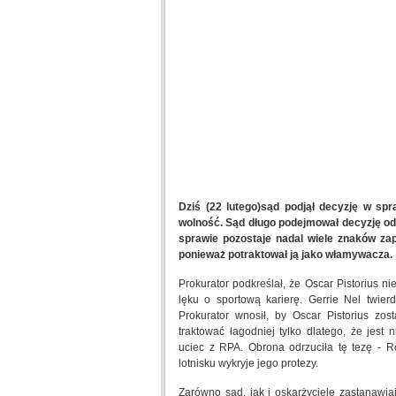
Dziś (22 lutego)sąd podjął decyzję w spr
wolność. Sąd długo podejmował decyzję odn
sprawie pozostaje nadal wiele znaków zap
ponieważ potraktował ją jako włamywacza.
Prokurator podkreślał, że Oscar Pistorius n
lęku o sportową karierę. Gerrie Nel twier
Prokurator wnosił, by Oscar Pistorius zo
traktować łagodniej tylko dlatego, że jest
uciec z RPA. Obrona odrzuciła tę tezę - R
lotnisku wykryje jego protezy.
Zarówno sąd, jak i oskarżyciele zastanawiaj