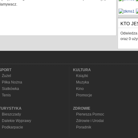
 włamywacz.
KTO JE
Odwiedza 
oraz 0 uż
SPORT
KULTURA
Żużel
Książki
Piłka Nożna
Muzyka
Siatkówka
Kino
Tenis
Promocje
TURYSTYKA
ZDROWIE
Bieszczady
Pierwsza Pomoc
Dalekie Wyprawy
Zdrowie i Urodai
Podkarpacie
Poradnik