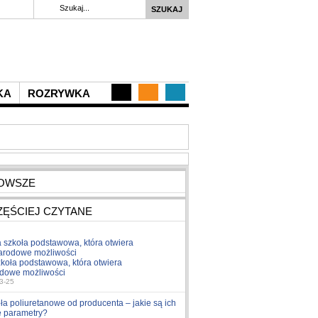
KA
ROZRYWKA
OWSZE
ZĘŚCIEJ CZYTANE
koła podstawowa, która otwiera
dowe możliwości
3-25