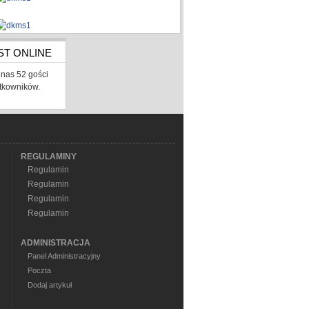
ST ONLINE
nas 52 gości
ytkowników.
REGULAMINY
Regulamin
Regulamin
Regulamin
Regulamin
ADMINISTRACJA
Panel Administracyjny
Poczta
Dodaj artykuł