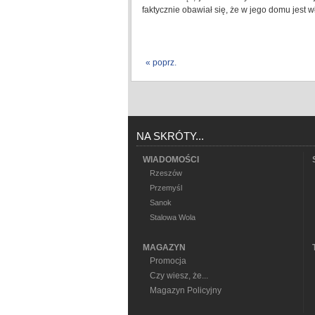
faktycznie obawiał się, że w jego domu jest
« poprz.
NA SKRÓTY...
WIADOMOŚCI
Rzeszów
Przemyśl
Sanok
Stalowa Wola
MAGAZYN
Promocja
Czy wiesz, że...
Magazyn Policyjny