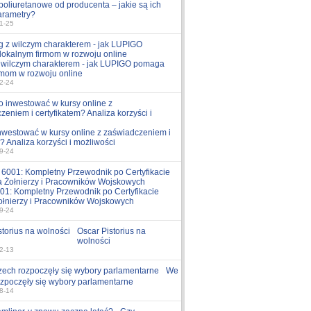
poliuretanowe od producenta – jakie są ich
arametry?
1-25
z wilczym charakterem - jak LUPIGO pomaga
rmom w rozwoju online
2-24
nwestować w kursy online z zaświadczeniem i
? Analiza korzyści i możliwości
9-24
1: Kompletny Przewodnik po Certyfikacie
ołnierzy i Pracowników Wojskowych
9-24
Oscar Pistorius na
wolności
2-13
We
zpoczęły się wybory parlamentarne
8-14