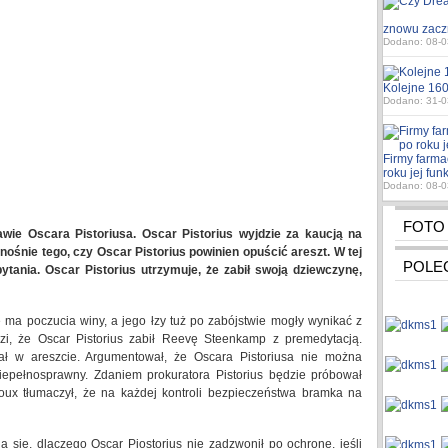
znowu zacz
Dodano: 08-0
Kolejne 160
Dodano: 31-0
Firmy farma
roku jej fu
Dodano: 08-0
FOTO
awie Oscara Pistoriusa. Oscar Pistorius wyjdzie za kaucją na
ośnie tego, czy Oscar Pistorius powinien opuścić areszt. W tej
POLE
ytania. Oscar Pistorius utrzymuje, że zabił swoją dziewczynę,
ie ma poczucia winy, a jego łzy tuż po zabójstwie mogły wynikać z
dzi, że Oscar Pistorius zabił Reevę Steenkamp z premedytacją.
stał w areszcie. Argumentował, że Oscara Pistoriusa nie można
 niepełnosprawny. Zdaniem prokuratora Pistorius będzie próbował
oux tłumaczył, że na każdej kontroli bezpieczeństwa bramka na
ą się, dlaczego Oscar Piostorius nie zadzwonił po ochronę, jeśli