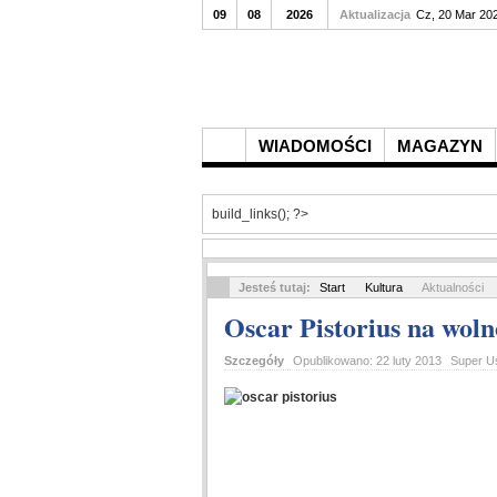
09
08
2026
Aktualizacja
Cz, 20 Mar 20
WIADOMOŚCI
MAGAZYN
build_links(); ?>
Jesteś tutaj:
Start
Kultura
Aktualności
Oscar Pistorius na woln
Szczegóły
Opublikowano:
22 luty 2013
Super U