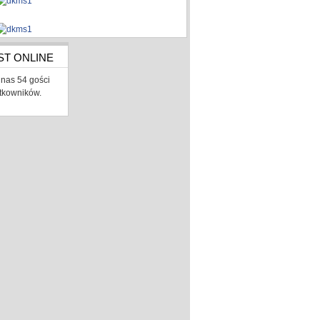
ST ONLINE
nas 54 gości
ytkowników.