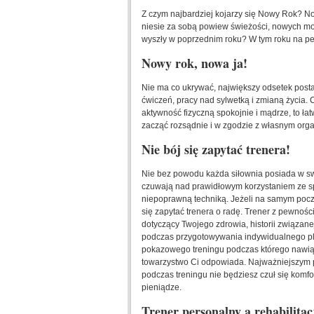
Z czym najbardziej kojarzy się Nowy Rok? N
niesie za sobą powiew świeżości, nowych możl
wyszły w poprzednim roku? W tym roku na pe
Nowy rok, nowa ja!
Nie ma co ukrywać, największy odsetek posta
ćwiczeń, pracy nad sylwetką i zmianą życia. C
aktywność fizyczną spokojnie i mądrze, to ła
zacząć rozsądnie i w zgodzie z własnym or
Nie bój się zapytać trenera!
Nie bez powodu każda siłownia posiada w sw
czuwają nad prawidłowym korzystaniem ze spr
niepoprawną techniką. Jeżeli na samym począ
się zapytać trenera o radę. Trener z pewnoś
dotyczący Twojego zdrowia, historii związane
podczas przygotowywania indywidualnego pla
pokazowego treningu podczas którego nawiążes
towarzystwo Ci odpowiada. Najważniejszym p
podczas treningu nie będziesz czuł się komfor
pieniądze.
Trener personalny a rehabilita