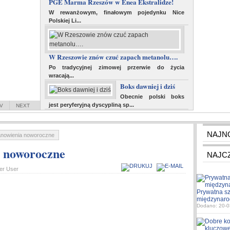
PGE Marma Rzeszów w Enea Ekstralidze!
W rewanżowym, finałowym pojedynku Nice
Polskiej Li...
W Rzeszowie znów czuć zapach metanolu….
Po tradycyjnej zimowej przerwie do życia
wracają...
Boks dawniej i dziś
Obecnie polski boks
jest peryferyjną dyscypliną sp...
V
NEXT
NAJN
anowienia noworoczne
a noworoczne
NAJC
er User
Prywatna sz
międzynaro
Dodano: 20-0