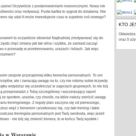
o jasne! Oczywiście z postanowieniami noworocznymi. Nowy rok
iwości oraz motywacji. Pusta kartka to sygnał do działania. Nie
wno się uda! A może inwestujecie czas w zupełnie coś nowego?
KTO JE
Odwiedza 
nowień to oczywiście siłownia! Najtrudniej zmotywować się do
oraz 0 uż
zęsto chęć zmiany jak tak silna i szybka, że zamiast zacząć
two o przesadę w przetrenowaniu, urazach i bólach. Jak więc
ganizmem?
oim zespole przynajmniej kilku trenerów personalnych. To oni
zętów, ale i zwracają uwagę na to, czy nie robimy sobie krzywdy
tku wstydzisz się uczestniczyć w zajęciach grupowych, to nie bój
cią przeprowadzi z Tobą szczegółowy i wyczerpujący raport
j ze sportem, urazów, czy chorób, na które należy zwrócić uwagę
nu treningowego. Z reguły plan zaczyna się od pierwszego,
z więź z trenerem i przekonasz się, czy taki trening i takie
odczas treningów personalnych jest Twój swoboda, więc jeżeli
towo - nie bój się zmienić trenera, to w końcu Twój wysiłek i
cja w Warszawie