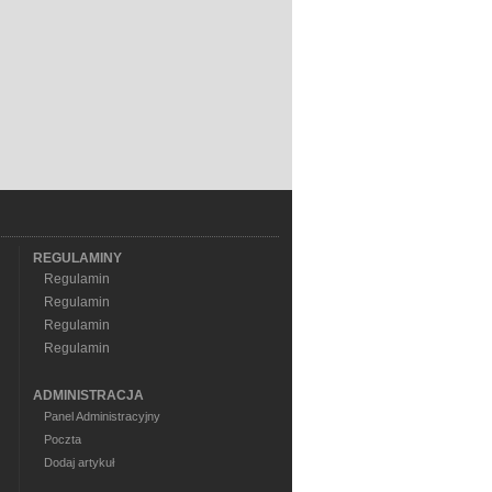
REGULAMINY
Regulamin
Regulamin
Regulamin
Regulamin
ADMINISTRACJA
Panel Administracyjny
Poczta
Dodaj artykuł