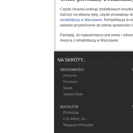
Często chcemy uniknąć dodatkowych kosztó
ćwiczyć na własną rękę, często prowadząc d
rehabilitacja w Warszawie
. Rehabilitacja to
zadanie przywrócenie do pełnej sprawności 
Pamiętaj, że najważniejszy jest umiar i zdrowy
miejsca z rehabilitacją w Warszawie.
NA SKRÓTY...
WIADOMOŚCI
Rzeszów
Przemyśl
Sanok
Stalowa Wola
MAGAZYN
Promocja
Czy wiesz, że...
Magazyn Policyjny