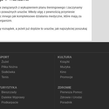
w związanych z wykupieniem planu treningowego i zaczynamy
o poważnych urazów. Wtedy ulgę z pewnością przyniesie
 nic innego jak kompleksowe działania medyczne, które mają za
organizm.
 rozsądek, a jeżeli już dojdzie to urazów, jak najszybciej poszukaj
SPORT
KULTURA
Żużel
Książki
Piłka Nożna
Muzyka
Siatkówka
Kino
Tenis
Promocje
TURYSTYKA
ZDROWIE
Bieszczady
Pierwsza Pomoc
Dalekie Wyprawy
Zdrowie i Urodai
Podkarpacie
Poradnik