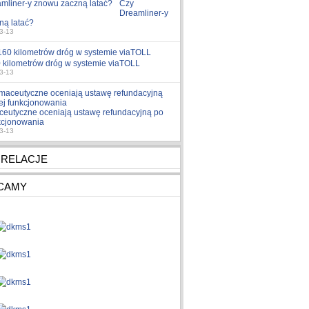
Czy
Dreamliner-y
ną latać?
3-13
 kilometrów dróg w systemie viaTOLL
3-13
ceutyczne oceniają ustawę refundacyjną po
nkcjonowania
3-13
 RELACJE
CAMY