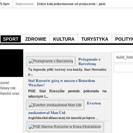
25 6pm
Najnowsze:
Marketing z wilczym charakterem - jak LUPIGO pomag
Dobre koła poliuretan
SPORT
ZDROWIE
KULTURA
TURYSTYKA
POLITY
C
build_link
Pożegnanie z
Snowboard czy narty?
P
Barceloną
Tą legendę piłki nożnej zna każdy. Xavi Hernadez
p...
Przed decyzją o zimowym wyjeździe powinieneś podjąć
Z
Stal Rzeszów górą w meczu z Betardem
ważna decyzję: jazda na nartach, czy też na desce
h
jasne!
Wrocław!
snowboardowej. Nie ma jednak wciąż prostej recepty,
k
 Nowy rok
kt
PGE Stal Rzeszów pewnie pokonała na
órej z tych dwóch rzeczy łatwiej jest się nauczyć. A
t
liwości oraz
więc wybór należy do Ciebie.
własnym t...
w
Everton
Zimowe wakacje to idealny sposób, aby spędzić ciekawie i
aktywnie czas, podczas gdy na dworze są niskie
znokautował Man Utd
temperatury i pada śnieg. Mimo iż taka forma aktywności
Angielska ekstraklasa raczej nie zawodzi po kątem ...
jest coraz popularnie...