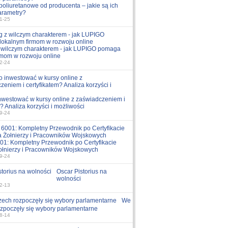
poliuretanowe od producenta – jakie są ich
arametry?
1-25
z wilczym charakterem - jak LUPIGO pomaga
rmom w rozwoju online
2-24
nwestować w kursy online z zaświadczeniem i
? Analiza korzyści i możliwości
9-24
1: Kompletny Przewodnik po Certyfikacie
ołnierzy i Pracowników Wojskowych
9-24
Oscar Pistorius na
wolności
2-13
We
zpoczęły się wybory parlamentarne
8-14