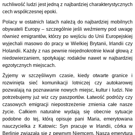
ruchliwość ludzi jest jedną z najbardziej charakterystycznych
cech współczesnej epoki.
Polacy w ostatnich latach należą do najbardziej mobilnych
obywateli Europy – szczególnie jeśli weźmiemy pod uwagę
również emigrantów, którzy po wejściu do Unii Europejskiej
wyjechali masowo do pracy w Wielkiej Brytanii, Irlandii czy
Holandii. Każdy z nas pewnie niejednokrotnie kiwał głową z
niedowierzaniem, spotykając rodaków nawet w najbardziej
egzotycznych miejscach.
Żyjemy w szczęśliwym czasie, kiedy otwarte granice i
rozwinięta sieć komunikacji lotniczej czy autokarowej
pozwalają na poznawanie nowych miejsc, kultur i ludzi. Nie
potrzebujemy już wiz czy paszportów. Łatwość podróży czy
czasowych emigracji niepostrzeżenie zmienia całe nasze
życie. Całkiem naturalne wydają się obecnie sytuacje
podobne do tej, którą opisuje pani Maria, emerytowana
nauczycielka z Katowic: Syn pracuje w Irlandii, córka w
Berlinie związała się z pewnym Niemcem. Nasza emerytura