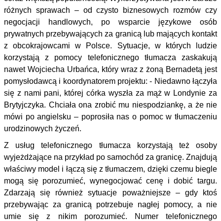
różnych sprawach – od czysto biznesowych rozmów czy
negocjacji handlowych, po wsparcie językowe osób
prywatnych przebywających za granicą lub mających kontakt
z obcokrajowcami w Polsce. Sytuacje, w których ludzie
korzystają z pomocy telefonicznego tłumacza zaskakują
nawet Wojciecha Urbańca, który wraz z żoną Bernadetą jest
pomysłodawcą i koordynatorem projektu: - Niedawno łączyła
się z nami pani, której córka wyszła za mąż w Londynie za
Brytyjczyka. Chciała ona zrobić mu niespodziankę, a że nie
mówi po angielsku – poprosiła nas o pomoc w tłumaczeniu
urodzinowych życzeń.
Z usług telefonicznego tłumacza korzystają też osoby
wyjeżdżające na przykład po samochód za granicę. Znajdują
właściwy model i łączą się z tłumaczem, dzięki czemu biegle
mogą się porozumieć, wynegocjować cenę i dobić targu.
Zdarzają się również sytuacje poważniejsze – gdy ktoś
przebywając za granicą potrzebuje nagłej pomocy, a nie
umie się z nikim porozumieć. Numer telefonicznego