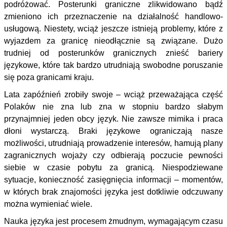
podróżować. Posterunki graniczne zlikwidowano bądź
zmieniono ich przeznaczenie na działalność handlowo-
usługową. Niestety, wciąż jeszcze istnieją problemy, które z
wyjazdem za granicę nieodłącznie są związane. Dużo
trudniej od posterunków granicznych znieść bariery
językowe, które tak bardzo utrudniają swobodne poruszanie
się poza granicami kraju.
Lata zapóźnień zrobiły swoje – wciąż przeważająca część
Polaków nie zna lub zna w stopniu bardzo słabym
przynajmniej jeden obcy język. Nie zawsze mimika i praca
dłoni wystarczą. Braki językowe ograniczają nasze
możliwości, utrudniają prowadzenie interesów, hamują plany
zagranicznych wojaży czy odbierają poczucie pewności
siebie w czasie pobytu za granicą. Niespodziewane
sytuacje, konieczność zasięgnięcia informacji – momentów,
w których brak znajomości języka jest dotkliwie odczuwany
można wymieniać wiele.
Nauka języka jest procesem żmudnym, wymagającym czasu