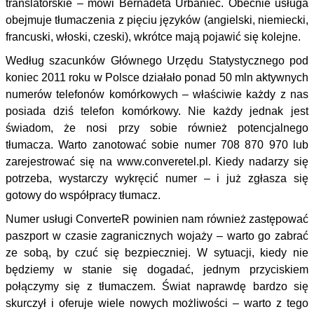
translatorskie – mówi Bernadeta Urbaniec. Obecnie usługa
obejmuje tłumaczenia z pięciu języków (angielski, niemiecki,
francuski, włoski, czeski), wkrótce mają pojawić się kolejne.
Według szacunków Głównego Urzędu Statystycznego pod
koniec 2011 roku w Polsce działało ponad 50 mln aktywnych
numerów telefonów komórkowych – właściwie każdy z nas
posiada dziś telefon komórkowy. Nie każdy jednak jest
świadom, że nosi przy sobie również potencjalnego
tłumacza. Warto zanotować sobie numer 708 870 970 lub
zarejestrować się na www.converetel.pl. Kiedy nadarzy się
potrzeba, wystarczy wykręcić numer – i już zgłasza się
gotowy do współpracy tłumacz.
Numer usługi ConverteR powinien nam również zastępować
paszport w czasie zagranicznych wojaży – warto go zabrać
ze sobą, by czuć się bezpieczniej. W sytuacji, kiedy nie
będziemy w stanie się dogadać, jednym przyciskiem
połączymy się z tłumaczem. Świat naprawdę bardzo się
skurczył i oferuje wiele nowych możliwości – warto z tego