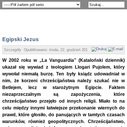
Egipski Jezus
Szczegóły
Opublikowano:
środa, 22, grudzień 2010 08:53
Ef
W 2002 roku w „La Vanguardia” (Kataloński dziennik)
ukazał się wywiad z teologiem Llogari Pujolem, który
wywołał niemałą burzę. Ten były ksiądz udowadniał w
nim, że korzeni chrześcijaństwa należy szukać nie w
Betlejem, lecz w starożytnym Egipcie. Faktem
niezaprzeczalnym są zapożyczenia, które
chrześcijaństwo przejęło od innych religii. Miało to na
celu między innymi łatwiejsze przekonanie wiernych do
prawd, które głosiło, do panujących w tamtych czasach
warunków, również geopolitycznych. Chrześcijaństwo,