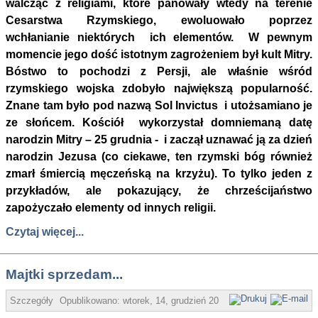
walcząc z religiami, które panowały wtedy na terenie
Cesarstwa Rzymskiego, ewoluowało poprzez
wchłanianie niektórych ich elementów. W pewnym
momencie jego dość istotnym zagrożeniem był kult Mitry.
Bóstwo to pochodzi z Persji, ale właśnie wśród
rzymskiego wojska zdobyło największą popularność.
Znane tam było pod nazwą Sol Invictus i utożsamiano je
ze słońcem. Kościół wykorzystał domniemaną datę
narodzin Mitry – 25 grudnia - i zaczął uznawać ją za dzień
narodzin Jezusa (co ciekawe, ten rzymski bóg również
zmarł śmiercią męczeńską na krzyżu). To tylko jeden z
przykładów, ale pokazujący, że chrześcijaństwo
zapożyczało elementy od innych religii.
Czytaj więcej...
Majtki sprzedam...
Szczegóły
Opublikowano:
wtorek, 14, grudzień 2010 08:31
Super User