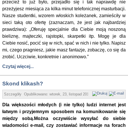
przecież to już było, przejadło się i tak naprawdę nie
przeżyjesz miesiąca za kilka minut telefonicznej masturbacji.
Nasze studentki, wzorem włoskich koleżanek, zamieściły w
sieci taką oto ofertę (zaznaczam, że jest jak najbardziej
prawdziwa): „Oferuję specjalnie dla Ciebie moją noszoną
bieliznę, majteczki, rajstopki, skarpetki itp. Mogę je dla
Ciebie nosić, pocić się w nich, spać w nich i nie tylko. Napisz
mi, czego pragniesz, jakie masz fantazje, zobaczę, co się da
zrobić. Uczciwie, konkretnie i anonimowo.”
Czytaj więcej...
Skond klikash?
Szczegóły
Opublikowano:
wtorek, 23, listopad 2010 08:43
Małgorzata Do
Dla większości młodych (i nie tylko) ludzi internet jest
łatwym i przyjemnym sposobem na komunikowanie się
między sobą.Można oczywiście wysyłać do siebie
wiadomości e-mail, czy zostawiać informacje na forach