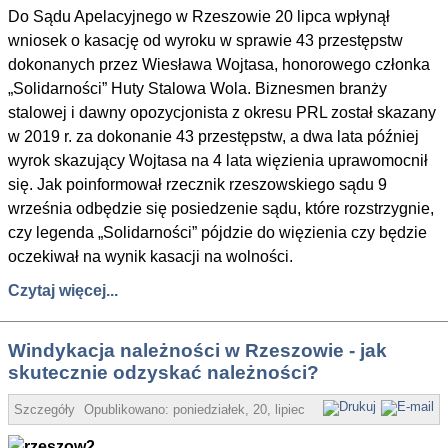
Do Sądu Apelacyjnego w Rzeszowie 20 lipca wpłynął
wniosek o kasację od wyroku w sprawie 43 przestępstw
dokonanych przez Wiesława Wojtasa, honorowego członka
„Solidarności” Huty Stalowa Wola. Biznesmen branży
stalowej i dawny opozycjonista z okresu PRL został skazany
w 2019 r. za dokonanie 43 przestępstw, a dwa lata później
wyrok skazujący Wojtasa na 4 lata więzienia uprawomocnił
się. Jak poinformował rzecznik rzeszowskiego sądu 9
września odbędzie się posiedzenie sądu, które rozstrzygnie,
czy legenda „Solidarności” pójdzie do więzienia czy będzie
oczekiwał na wynik kasacji na wolności.
Czytaj więcej...
Windykacja należności w Rzeszowie - jak
skutecznie odzyskać należności?
Szczegóły
Opublikowano:
poniedziałek, 20, lipiec 2020 06:45
Super User