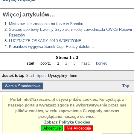
Więcej artykułów…
Mistrzowskie zmagania na torze w Sanoku
Sukces sportowy Eweliny Szybiak, młodej zawodniczki CWKS Resovii
Rzeszów
ŁUCZNICZE OSKARY 2010 WRĘCZONE
Kraśnikow wygrywa Sanok Cup. Polacy daleko…
Strona 1 z 3
start
poprz.
1
2
3
nast.
koniec
Jesteś tutaj:
Start
Sport
Dyscypliny
Inne
Wersja Standardowa
Top
Portal info24.rzeszow.pl używa plików cookies. Korzystając z
naszego portalu wyrażasz zgodę na wykorzystywanie przez nas
plików cookies, w celu zapewnienia Ci wygody podczas
przeglądania naszego serwisu.
Zobacz Politykę Cookies
Akceptuję
Nie Akceptuję